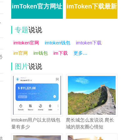
imToken官方网址
imToken下载最新
队
专题
说说
版
imtoken官网
imtoken钱包
imtoken下载
im官网
im钱包
im下载
更多…
必
图片
说说
imtoken用户以太坊钱包
爬长城怎么发说说 爬长
量有多少
城的朋友圈心情短
洁