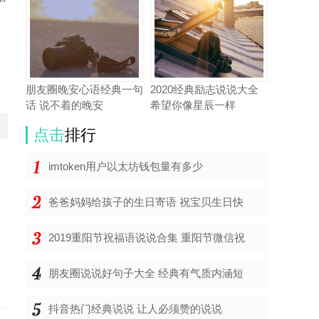
朋友圈晚安心语经典一句
2020经典励志说说大全
话 说不着的晚安
希望你像星辰一样
点击
排行
常
imtoken用户以太坊钱包量有多少
爸爸妈妈给孩子的生日寄语 祝宝贝生日快
2019重阳节祝福语说说合集 重阳节微信祝
朋友圈说说好句子大全 经典有气质内涵短
抖音热门经典说说 让人必须赞的说说